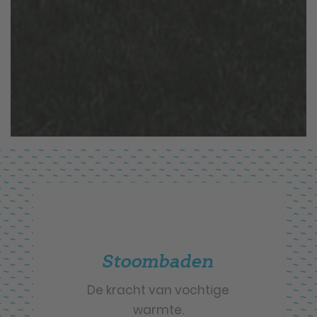
Stoombaden
De kracht van vochtige
warmte.