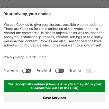
Relax Line
Het ergonomische stoombad.
De Relax Line heeft licht voorgevormde,
afzonderlijke zitschalen, het zitvlak is licht
naar voren hellend zodat het water wegloopt.
DETAILS