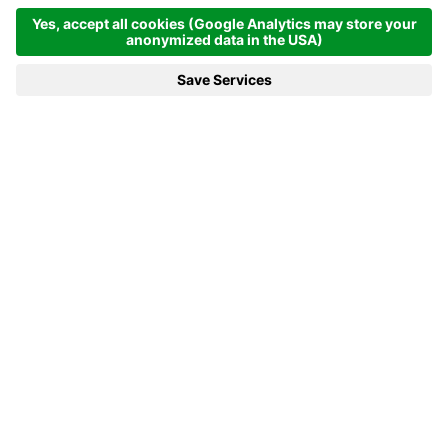
Granietgrijs RAL 7150
Een echte natuurlijke schoonheid!
Klik voor de kleur!
Granietgrijs 3D
Een juweel!
Klik voor de kleur!