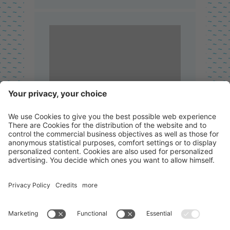
Betongrijs RAL 7040
Stijlvol en clean!
Klik voor de kleur!