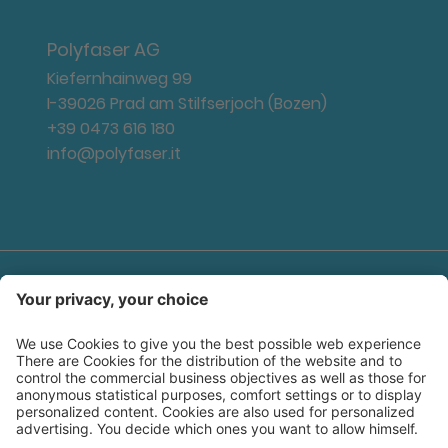
Polyfaser AG
Kiefernhainweg 99
I-39026 Prad am Stilfserjoch (Bozen)
+39 0473 616 180
info@polyfaser.it
Log-in Bereich
Downloads