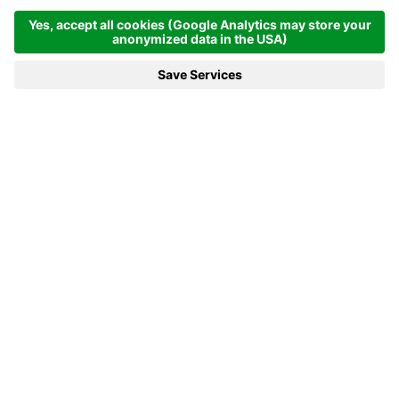
Korsika
3,77 x 9,00 x 1,53 m
Der Pool mit der funktionellen Form, der in
jeder Umgebung eine gute Figur macht.
DETAILS
Pooltechnik &
Ausstattung