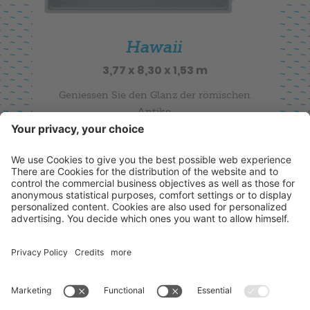
Hawaii
3,77 x 8,30 x 1,53 m
Geniessen Sie den Glanz der römischen
Antike.
DETAILS