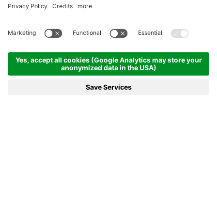
Granitgrau RAL 7150
Eine wahre Naturschönheit!
Für die Farbe klicken!
Granitgrau 3D
Ein Juwel!
Für die Farbe klicken!