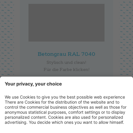
Betongrau RAL 7040
Stylisch und clean!
Für die Farbe klicken!