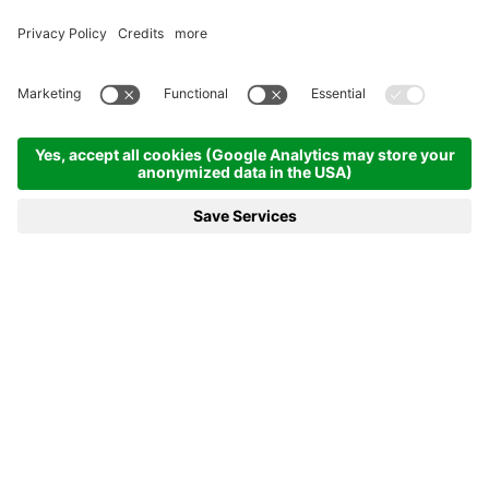
Produktionsmitarbeiter/in
Du bist handwerklich begabt, hast
ein technisches Verständnis und
Lust etwas Neues zu erlernen?
Dann komm in unser eingespieltes
Team!
WAS DICH ERWARTET