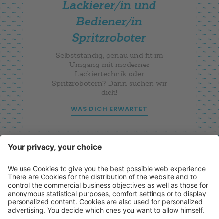
Lackierer/in und
Bediener/in
Spritzroboter
Selbstständig, genau und fit im
Umgang mit moderner
Lackiertechnik oder
Spritzrobotern? Dann suchen wir
dich!
WAS DICH ERWARTET