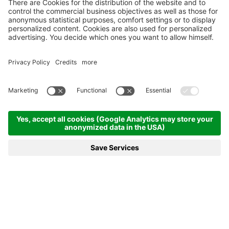
Einstückbecken mit
Überlauf
Das exklusive Pool mit
grenzenlosem Ausblick.
MODELLE