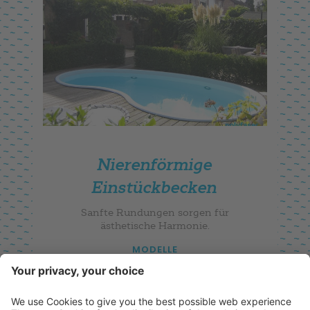
Nierenförmige
Einstückbecken
Sanfte Rundungen sorgen für
ästhetische Harmonie.
MODELLE